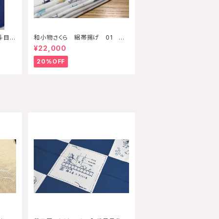
熨斗目
和小物さくら 絽帯揚げ 01 千
鳥
¥22,000
20%OFF