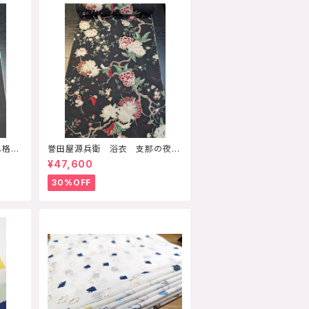
れ格
誉田屋源兵衛 浴衣 支那の夜
黒 木綿麻 反物価格
¥47,600
30%OFF