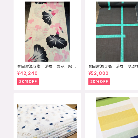
誉田屋源兵衛 浴衣 蕣花 綿
誉田屋源兵衛 浴衣 やぶ
麻 反物価格
子 綿麻 反物価格
¥42,240
¥52,800
20%OFF
20%OFF