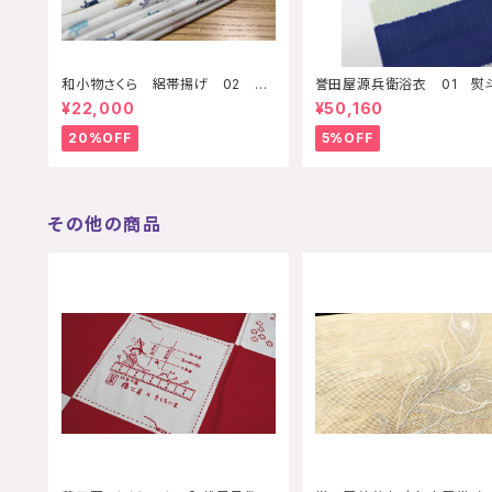
和小物さくら 絽帯揚げ 02 千
誉田屋源兵衛浴衣 01 
鳥
青黄緑
¥22,000
¥50,160
20%OFF
5%OFF
その他の商品