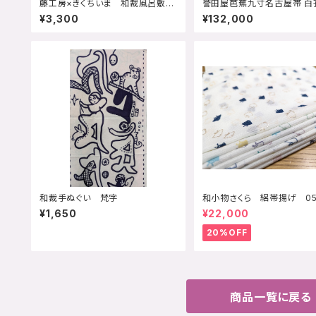
藤工房×きくちいま 和裁風呂敷
誉田屋芭蕉九寸名古屋帯 白
限定バージョン 赤
雀 28 白銀 芭蕉
¥3,300
¥132,000
和裁手ぬぐい 梵字
和小物さくら 絽帯揚げ 0
鳥
¥1,650
¥22,000
20%OFF
商品一覧に戻る