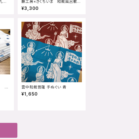
孔
藤工房×きくちいま 和裁風呂敷
青バージョン
¥3,300
5 千
雲中和裁菩薩 手ぬぐい 青
¥1,650