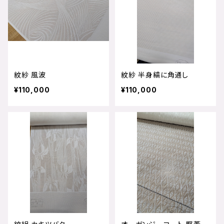
紋紗 風波
紋紗 半身縞に角通し
¥110,000
¥110,000